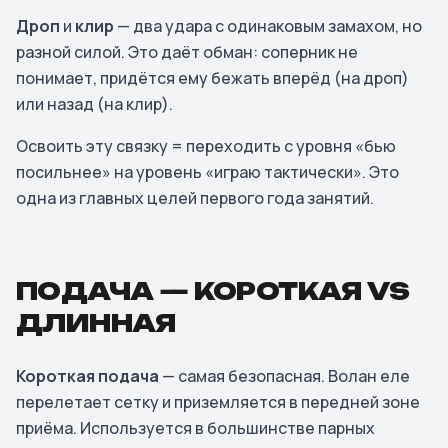
Дроп
и
клир
— два удара с одинаковым замахом, но
разной силой. Это даёт обман: соперник не
понимает, придётся ему бежать вперёд (на дроп)
или назад (на клир).
Освоить эту связку = переходить с уровня «бью
посильнее» на уровень «играю тактически». Это
одна из главных целей первого года занятий.
ПОДАЧА — КОРОТКАЯ VS
ДЛИННАЯ
Короткая подача
— самая безопасная. Волан еле
перелетает сетку и приземляется в передней зоне
приёма. Используется в большинстве парных