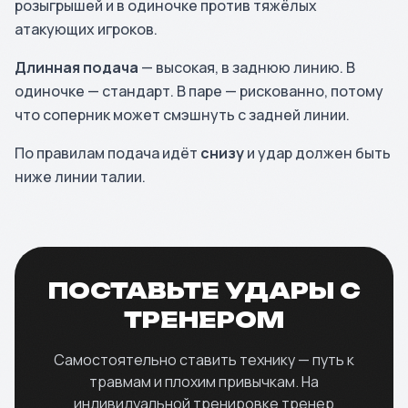
розыгрышей и в одиночке против тяжёлых
атакующих игроков.
Длинная подача
— высокая, в заднюю линию. В
одиночке — стандарт. В паре — рискованно, потому
что соперник может смэшнуть с задней линии.
По правилам подача идёт
снизу
и удар должен быть
ниже линии талии.
ПОСТАВЬТЕ УДАРЫ С
ТРЕНЕРОМ
Самостоятельно ставить технику — путь к
травмам и плохим привычкам. На
индивидуальной тренировке тренер