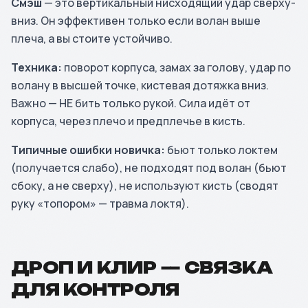
Смэш
— это вертикальный нисходящий удар сверху-
вниз. Он эффективен только если волан выше
плеча, а вы стоите устойчиво.
Техника:
поворот корпуса, замах за голову, удар по
волану в высшей точке, кистевая дотяжка вниз.
Важно — НЕ бить только рукой. Сила идёт от
корпуса, через плечо и предплечье в кисть.
Типичные ошибки новичка:
бьют только локтем
(получается слабо), не подходят под волан (бьют
сбоку, а не сверху), не используют кисть (сводят
руку «топором» — травма локтя).
ДРОП И КЛИР — СВЯЗКА
ДЛЯ КОНТРОЛЯ