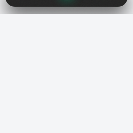
СМЭШЕРС.
Элитный бадминтонный клуб нового поколения.
Технологии, комфорт и мощное комьюнити.
КЛУБ
Центр бадминтона