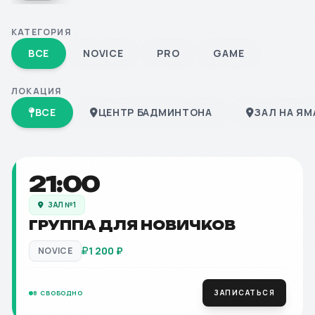
КАТЕГОРИЯ
ВСЕ
NOVICE
PRO
GAME
ЛОКАЦИЯ
ВСЕ
ЦЕНТР БАДМИНТОНА
ЗАЛ НА Я
21:00
ЗАЛ №1
ГРУППА ДЛЯ НОВИЧКОВ
1 200
₽
NOVICE
ЗАПИСАТЬСЯ
8 СВОБОДНО