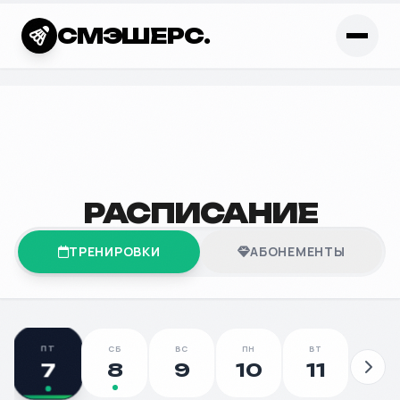
СМЭШЕРС.
РАСПИСАНИЕ
ТРЕНИРОВКИ
АБОНЕМЕНТЫ
ПТ
СБ
ВС
ПН
ВТ
СР
7
8
9
10
11
12